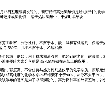
年6月16日整理编辑发送的。新密精细高光硫酸钡是通过特殊的
碳可还原成硫化钡， 溶于热浓硫酸中，干燥时易结块。
布范围狭窄、分散性好。不溶于水、酸、碱和有机溶剂，仅溶于
。熔点1580℃。几乎不溶于水、乙醇和酸。
各个领域，例如：用于粉末和油漆时：能起到耐老化、耐暴晒，
小编主要给大家分享的是 高光硫酸钡在造纸上的应用：
强度高。不含任何与感光乳剂起效果的化学杂质。原纸定量为140g/
浆或高纯度的化学木浆(α-纤维素不小于90%，灰分不大于2%
酸钡涂布的意图是为了取得润滑的、高光反射率的外表整饰，以