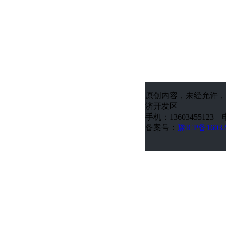
原创内容，未经允许，
济开发区
手机：13603455123 电
备案号：
豫ICP备1603