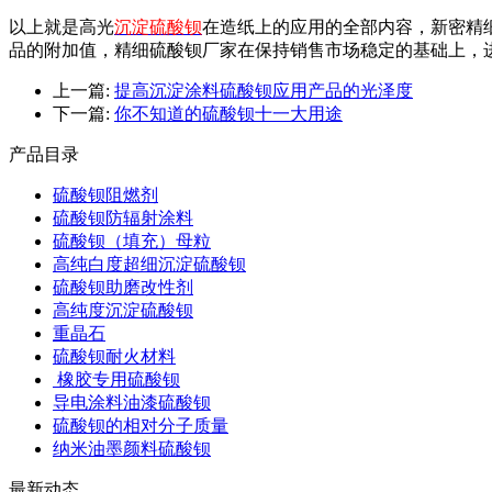
以上就是高光
沉淀硫酸钡
在造纸上的应用的全部内容，新密精
品的附加值，精细硫酸钡厂家在保持销售市场稳定的基础上，
上一篇:
提高沉淀涂料硫酸钡应用产品的光泽度
下一篇:
你不知道的硫酸钡十一大用途
产品目录
硫酸钡阻燃剂
硫酸钡防辐射涂料
硫酸钡（填充）母粒
高纯白度超细沉淀硫酸钡
硫酸钡助磨改性剂
高纯度沉淀硫酸钡
重晶石
硫酸钡耐火材料
橡胶专用硫酸钡
导电涂料油漆硫酸钡
硫酸钡的相对分子质量
纳米油墨颜料硫酸钡
最新动态