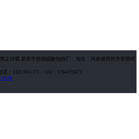
禁止转载 新密市精细硫酸钡粉厂 地址：河南省郑州市新密经
话：13213061371 QQ：1784455677
2236号