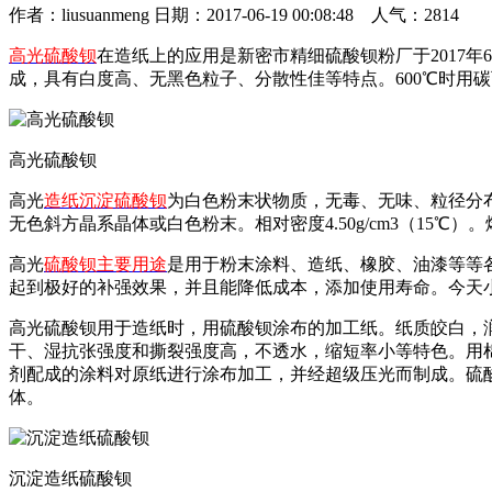
作者：liusuanmeng 日期：2017-06-19 00:08:48 人气：2814
高光硫酸钡
在造纸上的应用是新密市精细硫酸钡粉厂于2017
成，具有白度高、无黑色粒子、分散性佳等特点。600℃时用
高光硫酸钡
高光
造纸沉淀硫酸钡
为白色粉末状物质，无毒、无味、粒径分
无色斜方晶系晶体或白色粉末。相对密度4.50g/cm3（15℃）
高光
硫酸钡主要用途
是用于粉末涂料、造纸、橡胶、油漆等等
起到极好的补强效果，并且能降低成本，添加使用寿命。今天
高光硫酸钡用于造纸时，用硫酸钡涂布的加工纸。纸质皎白，润滑，
干、湿抗张强度和撕裂强度高，不透水，缩短率小等特色。用棉
剂配成的涂料对原纸进行涂布加工，并经超级压光而制成。硫
体。
沉淀造纸硫酸钡