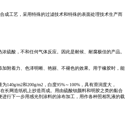
化学合成工艺，采用特殊的过滤技术和特殊的表面处理技术生产而
热浓硫酸，不和任何气体反应。因此是耐候、耐腐极佳的产品。
添加附着力、色泽明晰、艳丽、不褪色的效果。用于橡胶时，能
m2和200g/m2，白度95%～100%，具有滑润度大，
)，在长网造纸机上抄造而成。用由硫酸钡颜料和明胶之类的黏合
便进行下一步用感光剂涂料的涂布加工，用作各种照相乳液的载