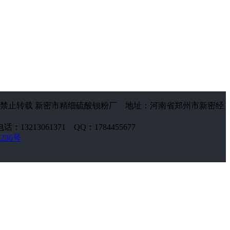
禁止转载 新密市精细硫酸钡粉厂 地址：河南省郑州市新密经
话：13213061371 QQ：1784455677
2236号