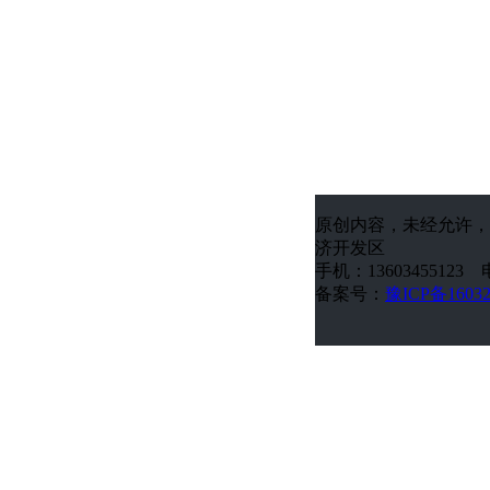
原创内容，未经允许，
济开发区
手机：13603455123 电
备案号：
豫ICP备1603