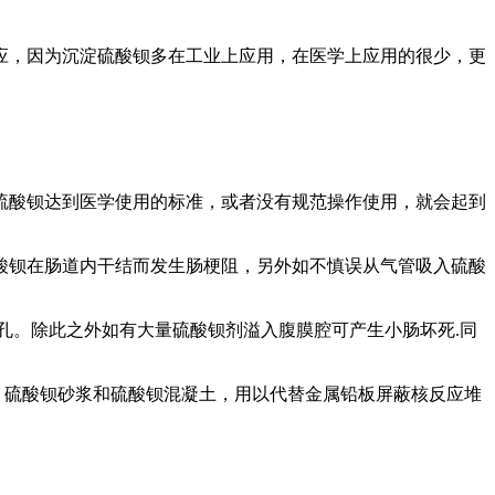
应，因为沉淀硫酸钡多在工业上应用，在医学上应用的很少，更
硫酸钡达到医学使用的标准，或者没有规范操作使用，就会起到
酸钡在肠道内干结而发生肠梗阻，另外如不慎误从气管吸入硫酸
孔。除此之外如有大量硫酸钡剂溢入腹膜腔可产生小肠坏死.同
、硫酸钡砂浆和硫酸钡混凝土，用以代替金属铅板屏蔽核反应堆