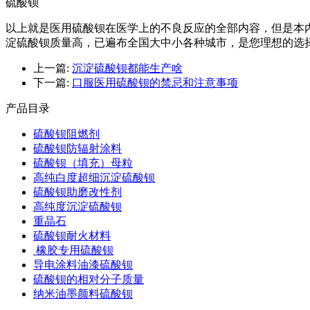
硫酸钡
以上就是医用硫酸钡在医学上的不良反应的全部内容，但是本
淀硫酸钡质量高，已遍布全国大中小各种城市，是您理想的选
上一篇:
沉淀硫酸钡都能生产啥
下一篇:
口服医用硫酸钡的禁忌和注意事项
产品目录
硫酸钡阻燃剂
硫酸钡防辐射涂料
硫酸钡（填充）母粒
高纯白度超细沉淀硫酸钡
硫酸钡助磨改性剂
高纯度沉淀硫酸钡
重晶石
硫酸钡耐火材料
橡胶专用硫酸钡
导电涂料油漆硫酸钡
硫酸钡的相对分子质量
纳米油墨颜料硫酸钡