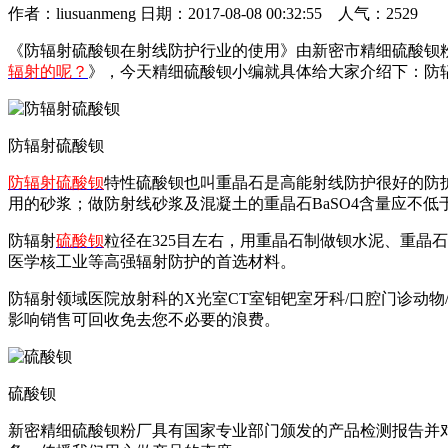
作者：liusuanmeng 日期：2017-08-08 00:32:55 人气：2529
《防辐射硫酸钡在射线防护行业的使用》由新密市精细硫酸钡粉
辐射的呢？
》，今天精细硫酸钡小编就具体给大家介绍下：防
防辐射硫酸钡
防辐射硫酸钡
特性硫酸钡也叫重晶石是高能射线防护很好的防
用的砂浆；做防射线砂浆及混凝土的重晶石BaSO4含量应不低于
防辐射
硫酸钡
粒径在325目左右，用重晶石制做钡水泥、重晶
医学核工业等高强辐射防护的首选材料。
防辐射领域医院放射科的X光室CT室钼钯室牙科/口腔门诊动
影响销售可回收免去您不必要的浪费。
硫酸钡
新密精细硫酸钡粉厂具有国家专业部门颁发的产品检测报告并