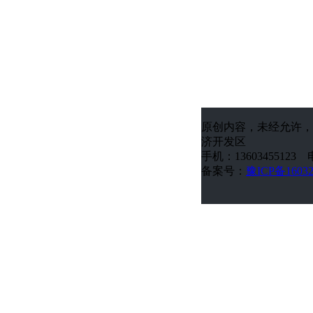
原创内容，未经允许，
济开发区
手机：13603455123 电
备案号：
豫ICP备1603