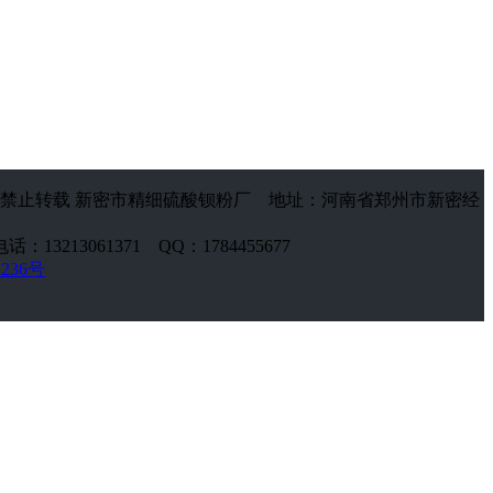
禁止转载 新密市精细硫酸钡粉厂 地址：河南省郑州市新密经
话：13213061371 QQ：1784455677
2236号