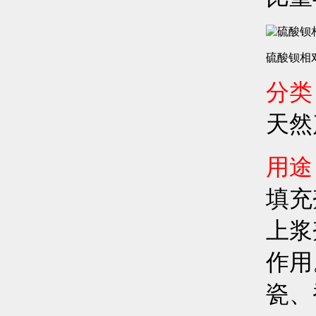
硫酸钡相
分类
天然
用途
填充
上浆
作用
瓷、