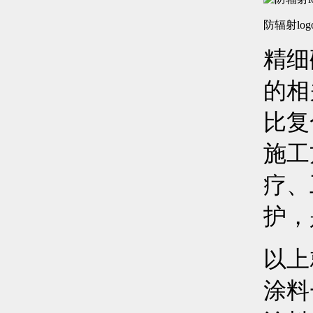
防辐射log
精细
的相
比复
施工
疗、
护，
以上
涂料