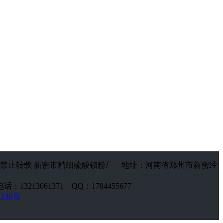
禁止转载 新密市精细硫酸钡粉厂 地址：河南省郑州市新密经
话：13213061371 QQ：1784455677
2236号