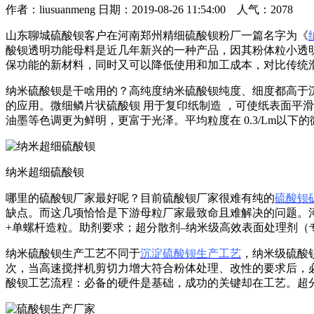
作者：liusuanmeng 日期：2019-08-26 11:54:00 人气：2078
山东聊城硫酸钡客户在河南郑州精细硫酸钡粉厂一篇名字为《
酸钡透明功能母料是近几年新兴的一种产品，因其粉体粒小透
保功能的新材料，同时又可以降低使用和加工成本，对比传统
纳米硫酸钡是干啥用的？高纯度纳米硫酸钡纯度、细度都高于
的应用。微细鳞片状硫酸钡 用于复印纸制造 ，可使纸表面平滑光
油墨等色调更为鲜明，更富于光泽。平均粒度在 0.3/Lm以下
纳米超细硫酸钡
哪里的硫酸钡厂家最好呢？目前硫酸钡厂家很难有纯的
硫酸钡
缺点。而这几项恰恰是下游母粒厂家最致命且难解决的问题。
+单螺杆造粒。助剂要求；超分散剂–纳米级高效表面处理剂
纳米硫酸钡生产工艺不同于
沉淀硫酸钡生产工艺
，纳米级硫酸
次，当高速搅拌机剪切力增大符合粉体处理、改性的要求后，
酸钡工艺流程：必备的硬件是基础，成功的关键却在工艺。超