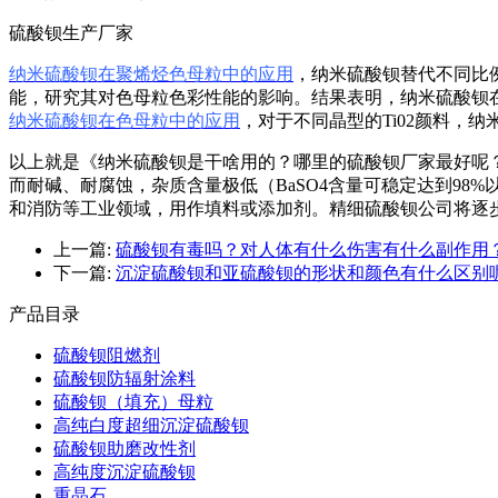
硫酸钡生产厂家
纳米硫酸钡在聚烯烃色母粒中的应用
，纳米硫酸钡替代不同比
能，研究其对色母粒色彩性能的影响。结果表明，纳米硫酸钡
纳米硫酸钡在色母粒中的应用
，对于不同晶型的Ti02颜料，
以上就是《纳米硫酸钡是干啥用的？哪里的硫酸钡厂家最好呢？》
而耐碱、耐腐蚀，杂质含量极低（BaSO4含量可稳定达到9
和消防等工业领域，用作填料或添加剂。精细硫酸钡公司将逐
上一篇:
硫酸钡有毒吗？对人体有什么伤害有什么副作用
下一篇:
沉淀硫酸钡和亚硫酸钡的形状和颜色有什么区别
产品目录
硫酸钡阻燃剂
硫酸钡防辐射涂料
硫酸钡（填充）母粒
高纯白度超细沉淀硫酸钡
硫酸钡助磨改性剂
高纯度沉淀硫酸钡
重晶石