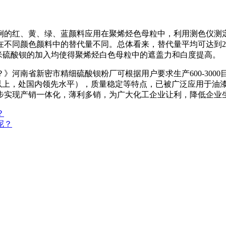
例的红、黄、绿、蓝颜料应用在聚烯烃色母粒中，利用测色仪测
在不同颜色颜料中的替代量不同。总体看来，替代量平均可达到2
纳米硫酸钡的加入均使得聚烯烃白色母粒中的遮盖力和白度提高。
河南省新密市精细硫酸钡粉厂可根据用户要求生产600-300
8%以上，处国内领先水平），质量稳定等特点，已被广泛应用于油
步实现产销一体化，薄利多销，为广大化工企业让利，降低企业
？
呢？