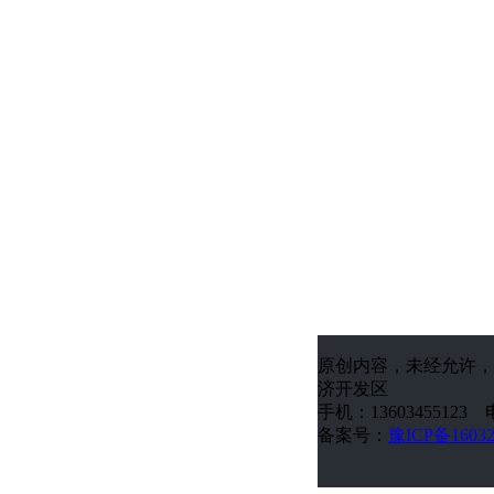
原创内容，未经允许，
济开发区
手机：13603455123 电
备案号：
豫ICP备1603