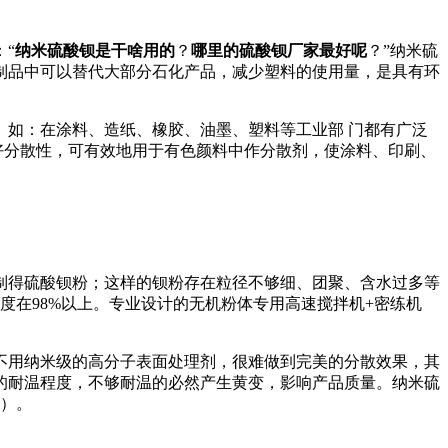
“
纳米硫酸钡是干啥用的
？
哪里的硫酸钡厂家最好呢
？”纳米硫
制品中可以替代大部分石化产品，减少塑料的使用量，是具有环
如：在涂料、造纸、橡胶、油墨、塑料等工业部 门都有广泛
好分散性，可有效地用于有色颜料中作分散剂，使涂料、印刷、
制得硫酸钡粉；这样的钡粉存在粒径不够细、团聚、含水过多等
，纯度在98%以上。专业设计的无机粉体专用高速搅拌机+密练机
。
不用纳米级的高分子表面处理剂，很难做到完美的分散效果，其
的耐温程度，不够耐温的必然产生黄变，影响产品质量。纳米硫
发）。