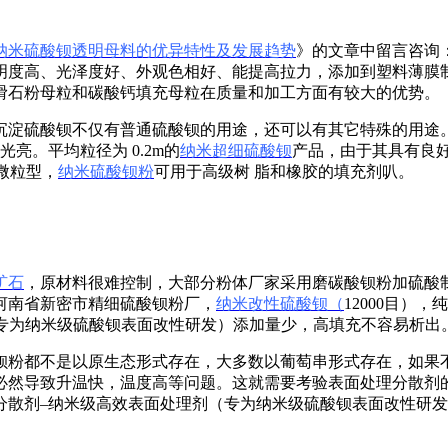
纳米硫酸钡透明母料的优异特性及发展趋势
》的文章中留言咨询：
明度高、光泽度好、外观色相好、能提高拉力，添加到塑料薄膜
滑石粉母粒和碳酸钙填充母粒在质量和加工方面有较大的优势。
沉淀硫酸钡不仅有普通硫酸钡的用途，还可以有其它特殊的用途。
亮。平均粒径为 0.2m的
纳米超细硫酸钡
产品，由于其具有良
的微粒型，
纳米硫酸钡粉
可用于高级树 脂和橡胶的填充剂叭。
矿石
，原材料很难控制，大部分粉体厂家采用磨碳酸钡粉加硫酸
河南省新密市精细硫酸钡粉厂，
纳米改性硫酸钡（
12000目）
（专为纳米级硫酸钡表面改性研发）添加量少，高填充不容易析出
钡粉都不是以原生态形式存在，大多数以葡萄串形式存在，如果
必然导致升温快，温度高等问题。这就需要考验表面处理分散剂
分散剂–纳米级高效表面处理剂（专为纳米级硫酸钡表面改性研