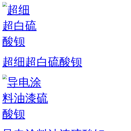
超细超白硫酸钡